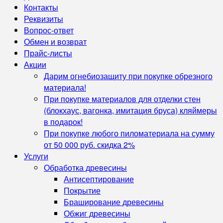
Контакты
Реквизиты
Вопрос-ответ
Обмен и возврат
Прайс-листы
Акции
Дарим огнебиозащиту при покупке обрезного
материала!
При покупке материалов для отделки стен
(блокхаус, вагонка, имитация бруса) кляймеры
в подарок!
При покупке любого пиломатериала на сумму
от 50 000 руб. скидка 2%
Услуги
Обработка древесины
Антисептирование
Покрытие
Браширование древесины
Обжиг древесины