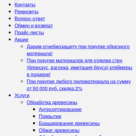
Контакты
Реквизиты
Вопрос-ответ
Обмен и возврат
Прайс-листы
Акции
Дарим огнебиозащиту при покупке обрезного
материала!
При покупке материалов для отделки стен
(блокхаус, вагонка, имитация бруса) кляймеры
в подарок!
При покупке любого пиломатериала на сумму
от 50 000 руб. скидка 2%
Услуги
Обработка древесины
Антисептирование
Покрытие
Браширование древесины
Обжиг древесины